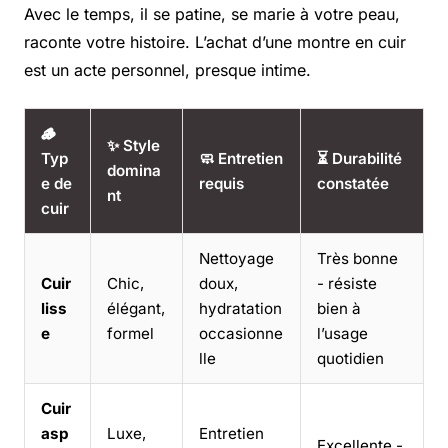
Avec le temps, il se patine, se marie à votre peau,
raconte votre histoire. L’achat d’une montre en cuir
est un acte personnel, presque intime.
🪵
✨ Style
Typ
🧼 Entretien
⏳ Durabilité
domina
e de
requis
constatée
nt
cuir
Nettoyage
Très bonne
Cuir
Chic,
doux,
- résiste
liss
élégant,
hydratation
bien à
e
formel
occasionne
l’usage
lle
quotidien
Cuir
asp
Luxe,
Entretien
Excellente -