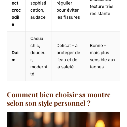
ect
sophisti
régulier
texture très
croc
cation,
pour éviter
résistante
odil
audace
les fissures
e
Casual
chic,
Délicat - à
Bonne -
Dai
douceu
protéger de
mais plus
m
r,
l’eau et de
sensible aux
moderni
la saleté
taches
té
Comment bien choisir sa montre
selon son style personnel ?